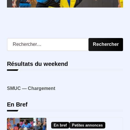
R
e
c
h
Résultats du weekend
e
r
c
h
SMUC — Chargement
AS
e
r
En Bref
:
En bref
Petites annonces