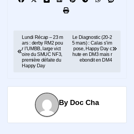
N
Lundi Récap – 23 m
Le Diagnostic (20-2
ars : derby RM2 pou
5 mars) : Calas s’im
a
r l’UMBB, large vict
pose, Happy Day c
oire du SMUC NF3,
hute en DM3 mais r
v
première défaite du
ebondit en DM4
Happy Day
i
g
a
By
Doc Cha
t
i