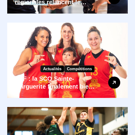
régionales relancent le
débat sur les déplacements
Actualités
Compétitions
PNF : la SCO Sainte-
Marguerite finalement bien
engagée ? Les premières
poules déjà corrigées