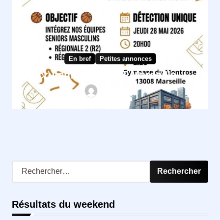
En bref
Petites annonces
Recrutement ASPTT Marseille
Annonces
R
e
c
h
Résultats du weekend
e
r