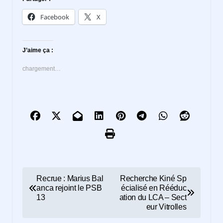
Facebook
X
J’aime ça :
chargement…
N
Recrue : Marius Bal
Recherche Kiné Sp
anca rejoint le PSB
écialisé en Rééduc
a
13
ation du LCA – Sect
eur Vitrolles
v